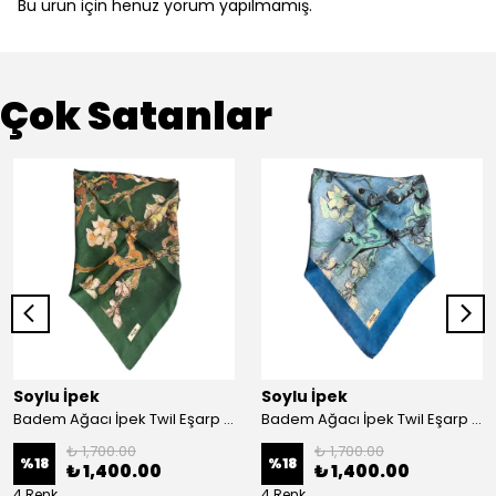
Bu ürün için henüz yorum yapılmamış.
Çok Satanlar
Soylu İpek
Soylu İpek
Badem Ağacı İpek Twil Eşarp - Haki
Badem Ağacı İpek Twil Eşarp - Mavi
₺ 1,700.00
₺ 1,700.00
%
18
%
18
₺ 1,400.00
₺ 1,400.00
4 Renk
4 Renk