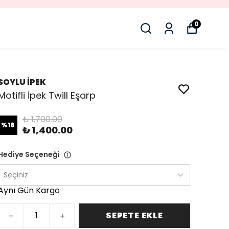
0
SOYLU İPEK
Motifli İpek Twill Eşarp
₺ 1,700.00
%
18
₺ 1,400.00
Hediye Seçeneği
Seçiniz
Aynı Gün Kargo
SEPETE EKLE