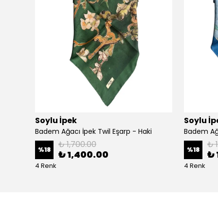
Soylu İpek
Soylu İp
Badem Ağacı İpek Twil Eşarp - Haki
Badem Ağa
₺ 1,700.00
₺ 
%
18
%
18
₺ 1,400.00
₺ 
4 Renk
4 Renk