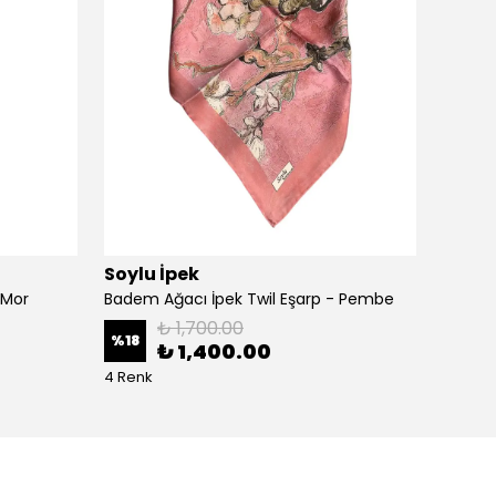
Soylu İpek
Çiçek 
 Mor
Badem Ağacı İpek Twil Eşarp - Pembe
₺ 1,700.00
%
18
%
18
₺ 1,400.00
4 Renk