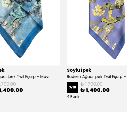
ek
Soylu İpek
cı İpek Twil Eşarp - Mavi
Badem Ağacı İpek Twil Eşarp -
1,700.00
₺ 1,700.00
%
18
1,400.00
₺ 1,400.00
4 Renk