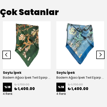
Çok Satanlar
Soylu İpek
Soylu İpek
Badem Ağacı İpek Twil Eşarp - Haki
Badem Ağacı İpek Twil Eşarp - Mavi
₺ 1,700.00
₺ 1,700.00
%
18
%
18
₺ 1,400.00
₺ 1,400.00
4 Renk
4 Renk