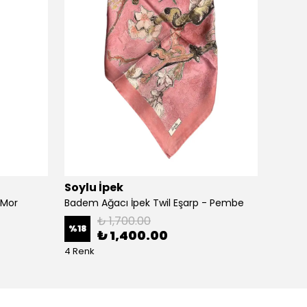
Soylu İpek
Çiçek 
 Mor
Badem Ağacı İpek Twil Eşarp - Pembe
₺ 1,700.00
%
18
%
18
₺ 1,400.00
4 Renk