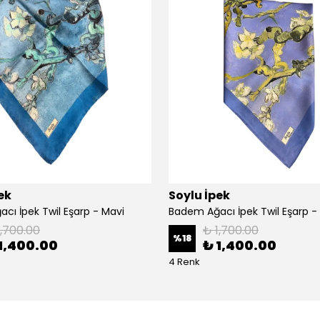
ek
Soylu İpek
cı İpek Twil Eşarp - Mavi
Badem Ağacı İpek Twil Eşarp -
1,700.00
₺ 1,700.00
%
18
1,400.00
₺ 1,400.00
4 Renk