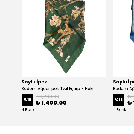
Soylu İpek
Soylu İp
Badem Ağacı İpek Twil Eşarp - Haki
Badem Ağa
₺ 1,700.00
₺ 
%
18
%
18
₺ 1,400.00
₺ 
4 Renk
4 Renk