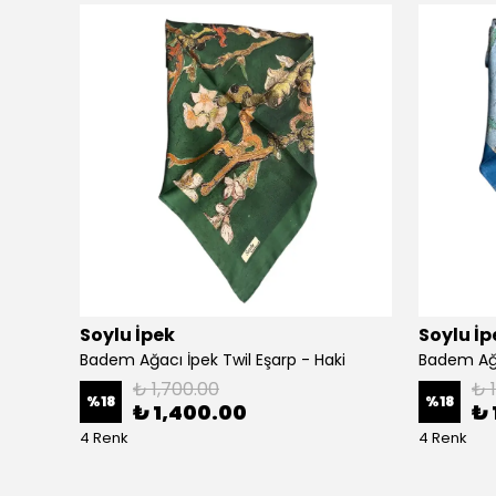
Soylu İpek
Soylu İp
Badem Ağacı İpek Twil Eşarp - Haki
Badem Ağa
₺ 1,700.00
₺ 
%
18
%
18
₺ 1,400.00
₺ 
4 Renk
4 Renk