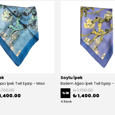
ek
Soylu İpek
cı İpek Twil Eşarp - Mavi
Badem Ağacı İpek Twil Eşarp -
1,700.00
₺ 1,700.00
%
18
1,400.00
₺ 1,400.00
4 Renk