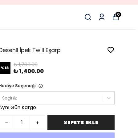
0
Desenli İpek Twill Eşarp
₺ 1,700.00
%
18
₺ 1,400.00
Hediye Seçeneği
Seçiniz
Aynı Gün Kargo
SEPETE EKLE