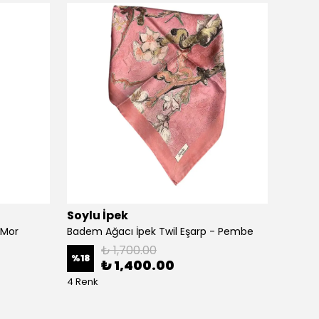
Soylu İpek
Çiçek 
 Mor
Badem Ağacı İpek Twil Eşarp - Pembe
₺ 1,700.00
%
18
%
18
₺ 1,400.00
4 Renk