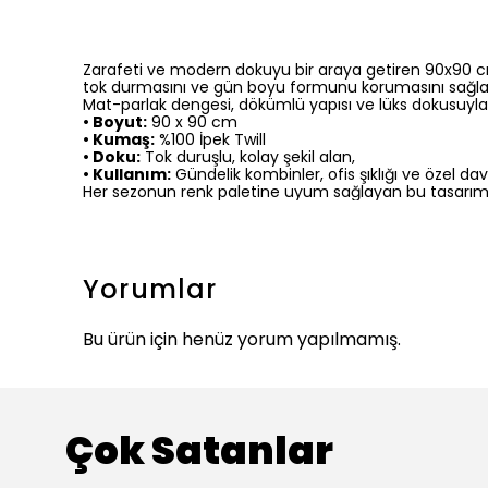
Zarafeti ve modern dokuyu bir araya getiren 90x90 cm i
tok durmasını ve gün boyu formunu korumasını sağla
Mat-parlak dengesi, dökümlü yapısı ve lüks dokusuyla ip
• Boyut:
90 x 90 cm
• Kumaş:
%100 İpek Twill
• Doku:
Tok duruşlu, kolay şekil alan,
• Kullanım:
Gündelik kombinler, ofis şıklığı ve özel dave
Her sezonun renk paletine uyum sağlayan bu tasarım,
Yorumlar
Bu ürün için henüz yorum yapılmamış.
Çok Satanlar