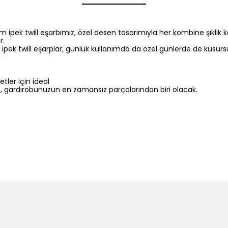
pek twill eşarbımız, özel desen tasarımıyla her kombine şıklık ka
r.
ek twill eşarplar; günlük kullanımda da özel günlerde de kusursuz 
tler için ideal
 gardırobunuzun en zamansız parçalarından biri olacak.