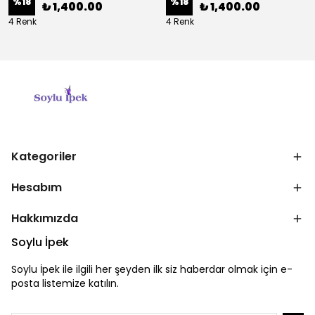
%
18
%
18
₺ 1,400.00
₺ 1,400.00
4 Renk
4 Renk
Kategoriler
Hesabım
Hakkımızda
Soylu İpek
Soylu İpek ile ilgili her şeyden ilk siz haberdar olmak için e-
posta listemize katılın.