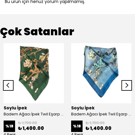
Bu ürün için henüz yorum yapılmamış.
Çok Satanlar
Soylu İpek
Soylu İpek
Badem Ağacı İpek Twil Eşarp - Haki
Badem Ağacı İpek Twil Eşarp - Mavi
₺ 1,700.00
₺ 1,700.00
%
18
%
18
₺ 1,400.00
₺ 1,400.00
4 Renk
4 Renk