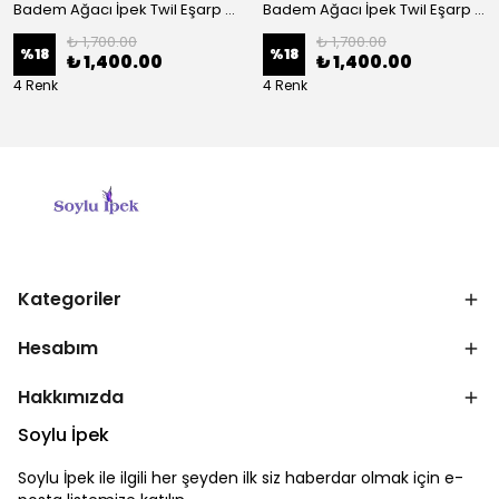
Badem Ağacı İpek Twil Eşarp - Haki
Badem Ağacı İpek Twil Eşarp - Mavi
₺ 1,700.00
₺ 1,700.00
%
18
%
18
₺ 1,400.00
₺ 1,400.00
4 Renk
4 Renk
Kategoriler
Hesabım
Hakkımızda
Soylu İpek
Soylu İpek ile ilgili her şeyden ilk siz haberdar olmak için e-